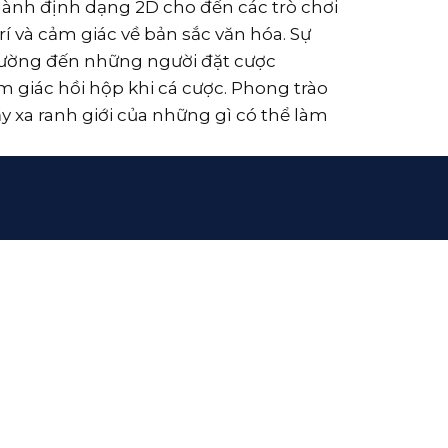
thành định dạng 2D cho đến các trò chơi
rí và cảm giác về bản sắc văn hóa. Sự
hường đến những người đặt cược
ảm giác hồi hộp khi cá cược. Phong trào
ẩy xa ranh giới của những gì có thể làm