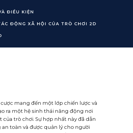
À ĐIỀU KIỆN
TÁC ĐỘNG XÃ HỘI CỦA TRÒ CHƠI 2D
D
cá cược mang đến một lớp chiến lược và
ạo ra một hệ sinh thái năng động nơi
t của trò chơi. Sự hợp nhất này đã dẫn
an toàn và được quản lý cho người