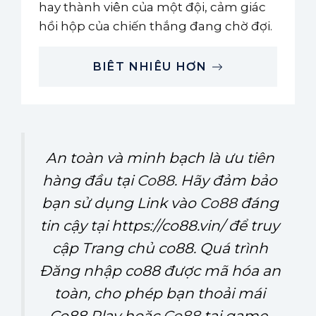
hay thành viên của một đội, cảm giác
hồi hộp của chiến thắng đang chờ đợi.
BIÊT NHIÊU HƠN
An toàn và minh bạch là ưu tiên
hàng đầu tại
Co88
. Hãy đảm bảo
bạn sử dụng Link vào
Co88
đáng
tin cậy tại https://co88.vin/ để truy
cập Trang chủ co88. Quá trình
Đăng nhập co88 được mã hóa an
toàn, cho phép bạn thoải mái
Co88 Play hoặc
Co88
tai game.