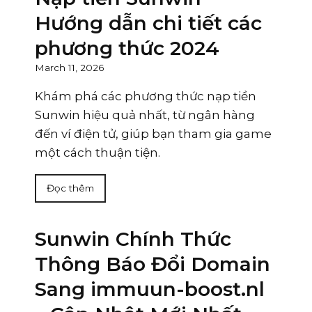
Hướng dẫn chi tiết các
phương thức 2024
March 11, 2026
Khám phá các phương thức nạp tiền
Sunwin hiệu quả nhất, từ ngân hàng
đến ví điện tử, giúp bạn tham gia game
một cách thuận tiện.
Đọc thêm
Sunwin Chính Thức
Thông Báo Đổi Domain
Sang immuun-boost.nl