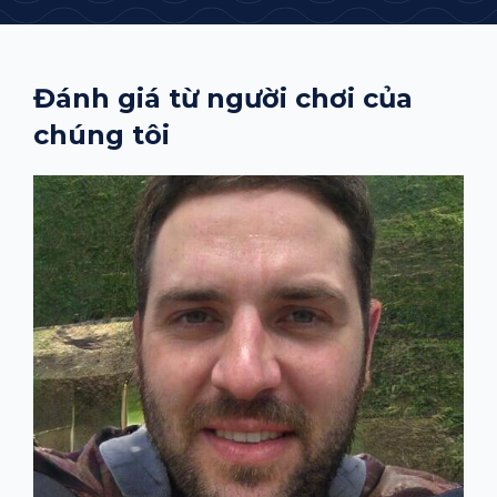
Đánh giá từ người chơi của
chúng tôi