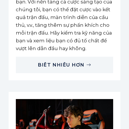
bạn. Với nền tảng cá cược sáng tạo của
chúng tôi, bạn có thể đặt cược vào kết
quả trận đấu, màn trình diễn của cầu
thủ, v.v., tăng thêm sự phấn khích cho
mỗi trận đấu. Hãy kiểm tra kỹ năng của
bạn và xem liệu bạn có đủ tố chất để
vượt lên dẫn đầu hay không.
BIÊT NHIÊU HƠN