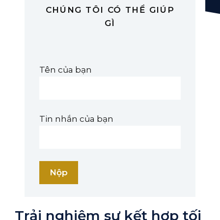
CHÚNG TÔI CÓ THỂ GIÚP
GÌ
Tên của bạn
Tin nhắn của bạn
Trải nghiệm sự kết hợp tối