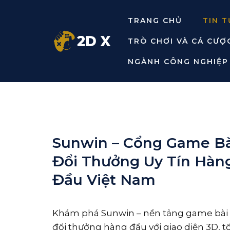
Skip
to
TRANG CHỦ
TIN T
content
TRÒ CHƠI VÀ CÁ CƯỢ
NGÀNH CÔNG NGHIỆP
Sunwin – Cổng Game Bà
Đổi Thưởng Uy Tín Hàn
Đầu Việt Nam
Khám phá Sunwin – nền tảng game bài
đổi thưởng hàng đầu với giao diện 3D, t