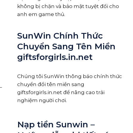
không bị chặn và bảo mật tuyệt đối cho
anh em game thủ.
SunWin Chính Thức
Chuyển Sang Tên Miền
giftsforgirls.in.net
Chúng tôi SunWin thông báo chính thức
chuyển đổi tên miền sang
–
giftsforgirls.in.net để nâng cao trải
nghiệm người chơi.
Nạp tiền Sunwin –