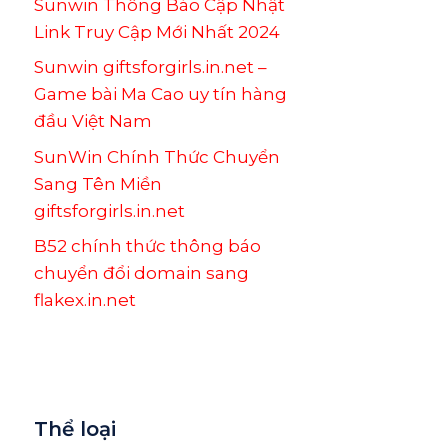
Sunwin Thông Báo Cập Nhật
Link Truy Cập Mới Nhất 2024
Sunwin giftsforgirls.in.net –
Game bài Ma Cao uy tín hàng
đầu Việt Nam
SunWin Chính Thức Chuyển
Sang Tên Miền
giftsforgirls.in.net
B52 chính thức thông báo
chuyển đổi domain sang
flakex.in.net
Thể loại