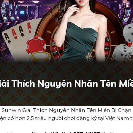
Sunwin Giải Thích Nguyên Nhân Tên Miền Bị Chặn
ện có hơn 2,5 triệu người chơi đăng ký tại Việt Nam 