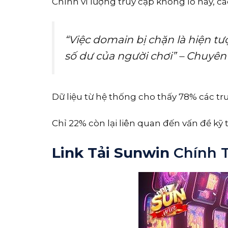
Chính vì lượng truy cập khổng lồ này, 
“Việc domain bị chặn là hiện t
số dư của người chơi” – Chuyê
Dữ liệu từ hệ thống cho thấy 78% các tr
Chỉ 22% còn lại liên quan đến vấn đề kỹ 
Link Tải Sunwin
Chính T