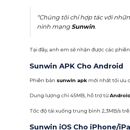
“Chúng tôi chỉ hợp tác với nhữ
ninh mạng
Sunwin
.
Tại đây, anh em sẽ nhận được các phiên
Sunwin APK
Cho Android
Phiên bản
sunwin apk
mới nhất tối ưu 
Dung lượng chỉ 45MB, hỗ trợ từ
Androi
Tốc độ tải xuống trung bình 2,3MB/s tr
Sunwin iOS
Cho iPhone/iP