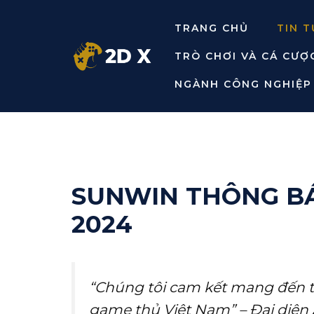
Skip
to
TRANG CHỦ
TIN T
content
TRÒ CHƠI VÀ CÁ CƯỢ
NGÀNH CÔNG NGHIỆP
SUNWIN THÔNG BÁ
2024
“Chúng tôi cam kết mang đến t
game thủ Việt Nam” – Đại diện