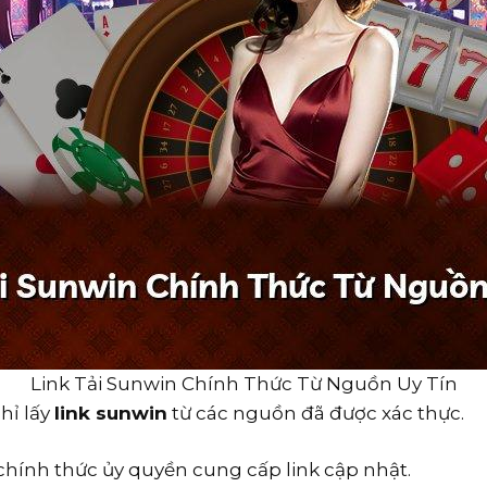
Link Tải Sunwin Chính Thức Từ Nguồn Uy Tín
hỉ lấy
link sunwin
từ các nguồn đã được xác thực.
hính thức ủy quyền cung cấp link cập nhật.