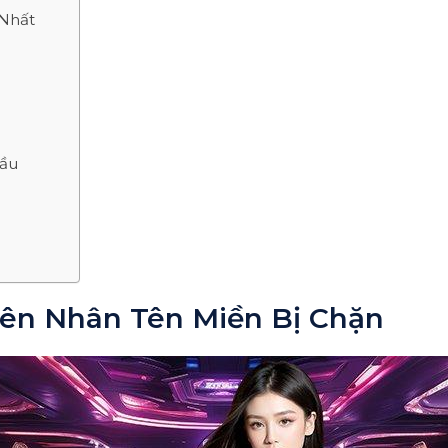
 Nhất
ầu
yên Nhân Tên Miền Bị Chặn