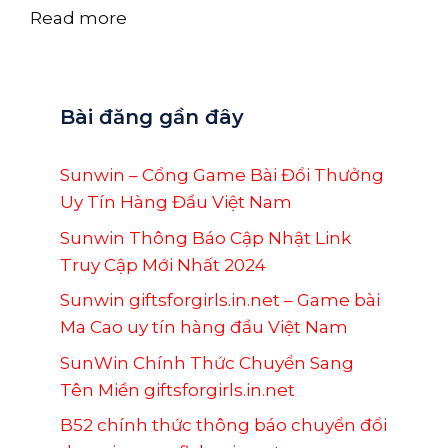
Read more
Bài đăng gần đây
Sunwin – Cổng Game Bài Đổi Thưởng
Uy Tín Hàng Đầu Việt Nam
Sunwin Thông Báo Cập Nhật Link
Truy Cập Mới Nhất 2024
Sunwin giftsforgirls.in.net – Game bài
Ma Cao uy tín hàng đầu Việt Nam
SunWin Chính Thức Chuyển Sang
Tên Miền giftsforgirls.in.net
B52 chính thức thông báo chuyển đổi