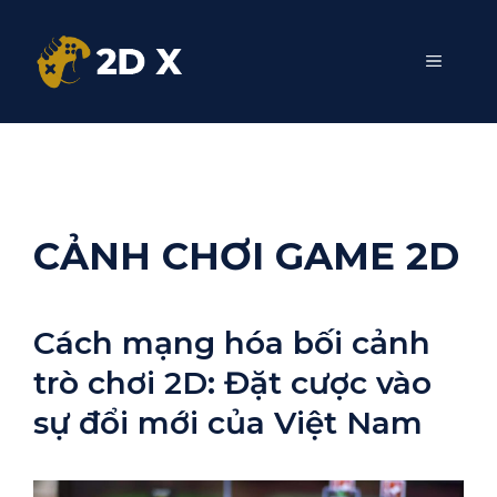
Skip
to
MENU
content
CẢNH CHƠI GAME 2D
Cách mạng hóa bối cảnh
trò chơi 2D: Đặt cược vào
sự đổi mới của Việt Nam