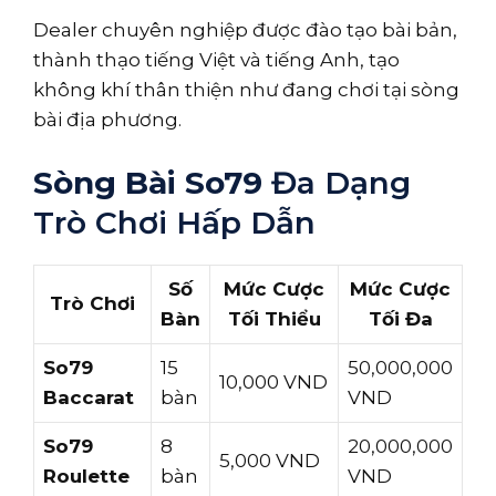
Dealer chuyên nghiệp được đào tạo bài bản,
thành thạo tiếng Việt và tiếng Anh, tạo
không khí thân thiện như đang chơi tại sòng
bài địa phương.
Sòng Bài So79
Đa Dạng
Trò Chơi Hấp Dẫn
Số
Mức Cược
Mức Cược
Trò Chơi
Bàn
Tối Thiểu
Tối Đa
So79
15
50,000,000
10,000 VND
Baccarat
bàn
VND
So79
8
20,000,000
5,000 VND
Roulette
bàn
VND