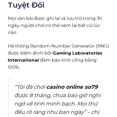
Tuyệt Đối
Mọi ván bài được ghi lại và lưu trữ trong 30
ngày, người chơi có thể xem lại bất cứ lúc
nào.
Hệ thống Random Number Generator (RNG)
được kiểm định bởi
Gaming Laboratories
International
đảm bảo tính công bằng
100%.
“Tôi đã chơi
casino online so79
được 8 tháng, chưa bao giờ nghi
ngờ về tính minh bạch. Mọi thứ
đều rõ ràng như ban ngày” – chị