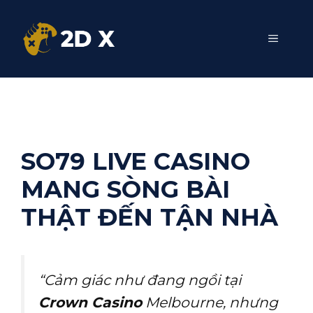
Skip
to
MENU
content
SO79 LIVE CASINO
MANG SÒNG BÀI
THẬT ĐẾN TẬN NHÀ
“Cảm giác như đang ngồi tại
Crown Casino
Melbourne, nhưng