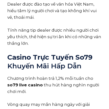
Dealer được đào tạo về văn hóa Việt Nam,
hiểu tâm lý người chơi và tạo không khí vui
vẻ, thoải mái.
Tính năng tip dealer được nhiều người chơi
yêu thích, thể hiện sự tri ân khi có những ván
thắng lớn.
Casino Trực Tuyến So79
Khuyến Mãi Hấp Dẫn
Chương trình hoàn trả 1,2% mỗi tuần cho
so79 live casino
thu hút hàng nghìn người
chơi mới.
Vòng quay may mắn hàng ngày với giải