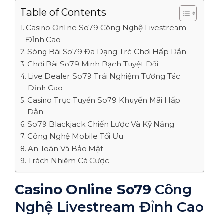
Table of Contents
Casino Online So79 Công Nghệ Livestream
Đỉnh Cao
Sòng Bài So79 Đa Dạng Trò Chơi Hấp Dẫn
Chơi Bài So79 Minh Bạch Tuyệt Đối
Live Dealer So79 Trải Nghiệm Tương Tác
Đỉnh Cao
Casino Trực Tuyến So79 Khuyến Mãi Hấp
Dẫn
So79 Blackjack Chiến Lược Và Kỹ Năng
Công Nghệ Mobile Tối Ưu
An Toàn Và Bảo Mật
Trách Nhiệm Cá Cược
Casino Online So79
Công
Nghệ Livestream Đỉnh Cao