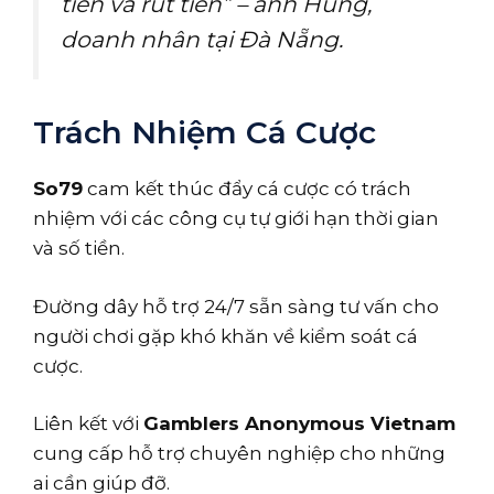
tiền và rút tiền” – anh Hùng,
doanh nhân tại Đà Nẵng.
Trách Nhiệm Cá Cược
So79
cam kết thúc đẩy cá cược có trách
nhiệm với các công cụ tự giới hạn thời gian
và số tiền.
Đường dây hỗ trợ 24/7 sẵn sàng tư vấn cho
người chơi gặp khó khăn về kiểm soát cá
cược.
Liên kết với
Gamblers Anonymous Vietnam
cung cấp hỗ trợ chuyên nghiệp cho những
ai cần giúp đỡ.