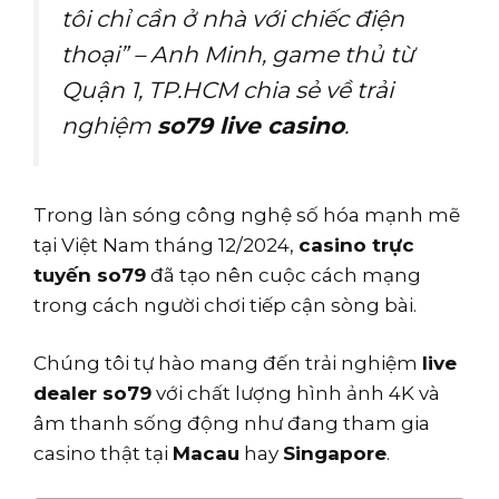
tôi chỉ cần ở nhà với chiếc điện
thoại” – Anh Minh, game thủ từ
Quận 1, TP.HCM chia sẻ về trải
nghiệm
so79 live casino
.
Trong làn sóng công nghệ số hóa mạnh mẽ
tại Việt Nam tháng 12/2024,
casino trực
tuyến so79
đã tạo nên cuộc cách mạng
trong cách người chơi tiếp cận sòng bài.
Chúng tôi tự hào mang đến trải nghiệm
live
dealer so79
với chất lượng hình ảnh 4K và
âm thanh sống động như đang tham gia
casino thật tại
Macau
hay
Singapore
.