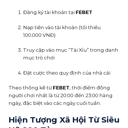
Đăng ký tài khoản tại
FEBET
Nạp tiền vào tài khoản (tối thiểu
100.000 VNĐ)
Truy cập vào mục “Tài Xỉu” trong danh
mục trò chơi
Đặt cược theo quy định của nhà cái
Theo thống kê từ
FEBET
, thời điểm đông
người chơi nhất là từ 20:00 đến 23:00 hàng
ngày, đặc biệt vào các ngày cuối tuần.
Hiện Tượng Xã Hội Từ Siêu