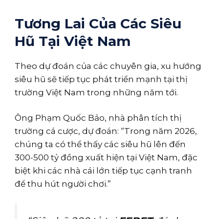
Tương Lai Của Các Siêu
Hũ Tại Việt Nam
Theo dự đoán của các chuyên gia, xu hướng
siêu hũ sẽ tiếp tục phát triển mạnh tại thị
trường Việt Nam trong những năm tới.
Ông Phạm Quốc Bảo, nhà phân tích thị
trường cá cược, dự đoán: “Trong năm 2026,
chúng ta có thể thấy các siêu hũ lên đến
300-500 tỷ đồng xuất hiện tại Việt Nam, đặc
biệt khi các nhà cái lớn tiếp tục cạnh tranh
để thu hút người chơi.”