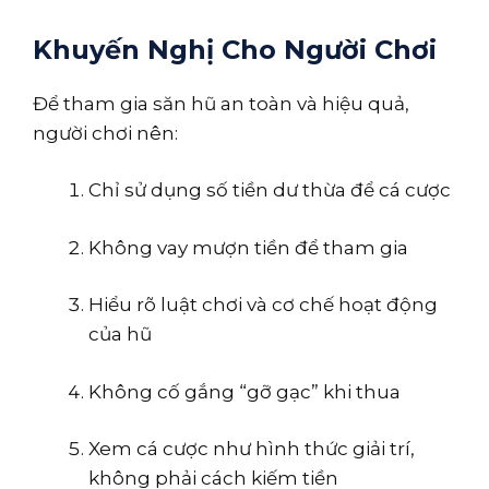
Khuyến Nghị Cho Người Chơi
Để tham gia săn hũ an toàn và hiệu quả,
người chơi nên:
Chỉ sử dụng số tiền dư thừa để cá cược
Không vay mượn tiền để tham gia
Hiểu rõ luật chơi và cơ chế hoạt động
của hũ
Không cố gắng “gỡ gạc” khi thua
Xem cá cược như hình thức giải trí,
không phải cách kiếm tiền