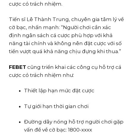
cược có trách nhiệm.
Tiến sĩ Lê Thành Trung, chuyên gia tâm lý về
cờ bạc, nhấn mạnh: “Người chơi cần xác
định ngân sách cá cược phù hợp với khả
năng tài chính và không nên đặt cược với số
tiền vượt quá khả năng chịu đựng khi thua.”
FEBET
cũng triển khai các công cụ hỗ trợ cá
cược có trách nhiệm như:
Thiết lập hạn mức đặt cược
Tự giới hạn thời gian chơi
Đường dây nóng hỗ trợ người chơi gặp
vấn đề về cờ bạc: 1800-xxxx